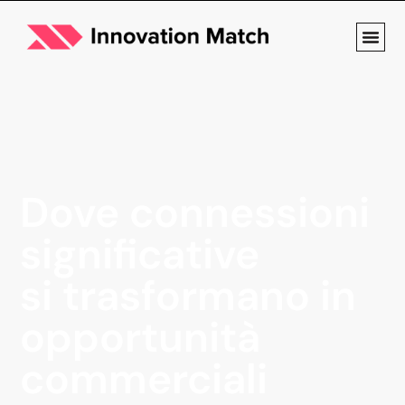
Dove connessioni
significative
si trasformano in
opportunità
commerciali