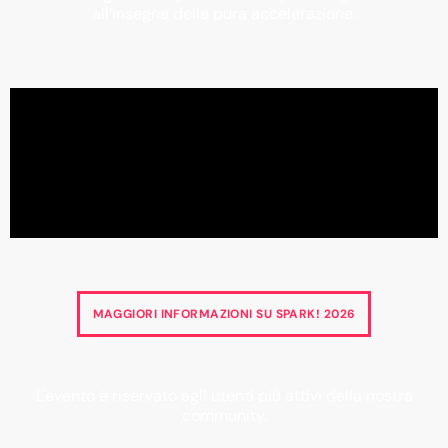
all’insegna della pura accelerazione.
MAGGIORI INFORMAZIONI SU SPARK! 2026
L'evento è riservato agli utenti più attivi della nostra
community.