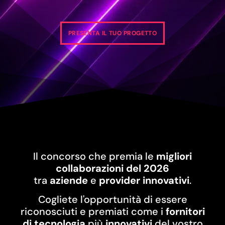
PRESENTA IL TUO PROGETTO
Il concorso che premia le
migliori
collaborazioni del 2026
tra
aziende
e
provider innovativi
.
Cogliete l'opportunità di essere
riconosciuti e premiati come i
fornitori
di tecnologia
più
innovativi
del vostro